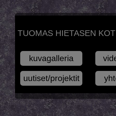
TUOMAS HIETASEN KOT
kuvagalleria
vid
uutiset/projektit
yht